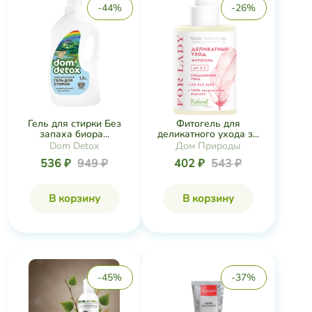
-44%
-26%
Гель для стирки Без
Фитогель для
запаха биора...
деликатного ухода з...
Dom Detox
Дом Природы
536 ₽
949 ₽
402 ₽
543 ₽
В корзину
В корзину
-45%
-37%