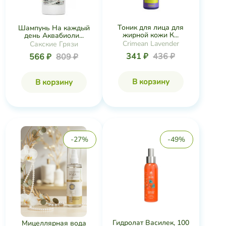
Тоник для лица для
Шампунь На каждый
жирной кожи К...
день Аквабиоли...
Crimean Lavender
Сакские Грязи
341 ₽
436 ₽
566 ₽
809 ₽
В корзину
В корзину
-27%
-49%
Гидролат Василек, 100
Мицеллярная вода