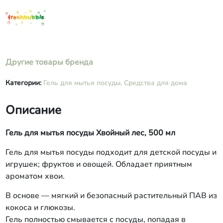
камедь), Sodium Benzoate (Бензоат
натрия), Potassium sorbate (Сорбат
калия), Juniperus communis Fruit Oil
(Эфирное масло можжевельник),
Pinus silvestris essential oil (Эфирное
масло сосны), Eucalyptus Globulus oil
Другие товары бренда
(Эфирное масло эвкалипт), Citric acid
(Лимонная кислота).
Категории:
Гель для мытья посуды,
Средства для дома
Описание
Гель для мытья посуды Хвойный лес, 500 мл
Гель для мытья посуды подходит для детской посуды и
игрушек; фруктов и овощей. Обладает приятным
ароматом хвои.
В основе — мягкий и безопасный растительный ПАВ из
кокоса и глюкозы.
Гель полностью смывается с посуды, попадая в