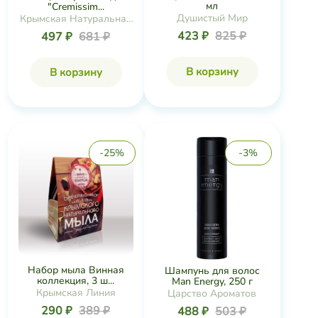
мл
"Cremissim...
Душистый Мир
Крымская Натуральная
Коллекция
423 ₽
825 ₽
497 ₽
681 ₽
В корзину
В корзину
-25%
-3%
Набор мыла Винная
Шампунь для волос
коллекция, 3 ш...
Man Energy, 250 г
Крымская Линия
Царство Ароматов
290 ₽
389 ₽
488 ₽
503 ₽