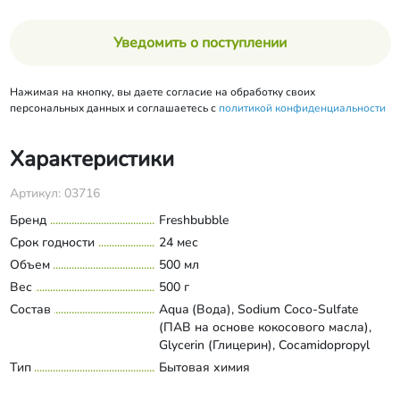
Уведомить о поступлении
Нажимая на кнопку, вы даете согласие на обработку своих
персональных данных и соглашаетесь с
политикой конфиденциальности
Характеристики
Артикул: 03716
Бренд
Freshbubble
Срок годности
24 мес
Объем
500 мл
Вес
500 г
Состав
Aqua (Вода), Sodium Coco-Sulfate
(ПАВ на основе кокосового масла),
Glycerin (Глицерин), Cocamidopropyl
Betaine (Натруральный ПАВ), Coco-
Тип
Бытовая химия
Развернуть состав
glucoside (Мягкий ПАВ из кокосового
масла), Xanthan Gum (Ксантановая