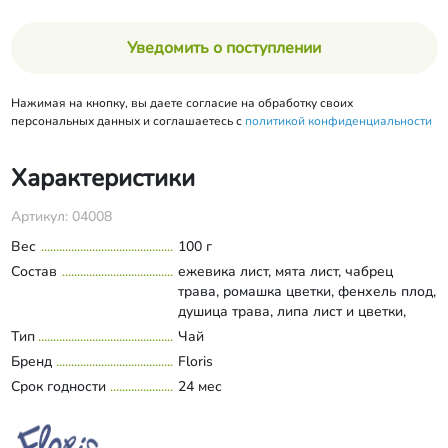
Уведомить о поступлении
Нажимая на кнопку, вы даете согласие на обработку своих
персональных данных и соглашаетесь с
политикой конфиденциальности
Характеристики
Артикул: 04008
Вес
100 г
Состав
ежевика лист, мята лист, чабрец
трава, ромашка цветки, фенхель плод,
душица трава, липа лист и цветки,
иссоп трава, земляника лист, кизил
Тип
Чай
Развернуть состав
лист, котовник лист, паслен лист,
Бренд
Floris
облепиха лист
Срок годности
24 мес