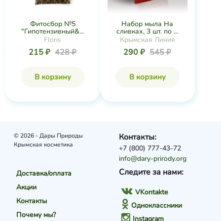
Фитосбор №5
Набор мыла На
"Гипотензивный&...
сливках, 3 шт. по ...
Floris
Крымская Линия
215 ₽
428 ₽
290 ₽
545 ₽
В корзину
В корзину
© 2026 - Дары Природы
Контакты:
Крымская косметика
+7 (800) 777-43-72
info@dary-prirody.org
Следите за нами:
Доставка/оплата
Акции
VKontakte
Контакты
Одноклассники
Почему мы?
Instagram