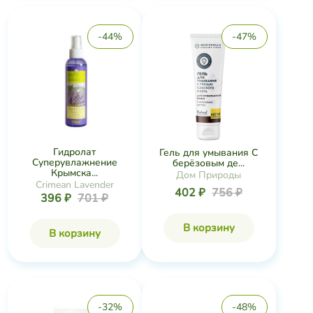
-44%
-47%
Гидролат
Гель для умывания С
Суперувлажнение
берёзовым де...
Крымска...
Дом Природы
Crimean Lavender
402 ₽
756 ₽
396 ₽
701 ₽
В корзину
В корзину
-32%
-48%