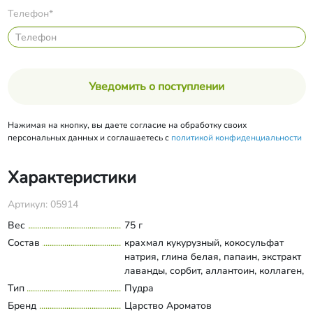
Телефон*
Уведомить о поступлении
Нажимая на кнопку, вы даете согласие на обработку своих
персональных данных и соглашаетесь с
политикой конфиденциальности
Характеристики
Артикул: 05914
Вес
75 г
Состав
крахмал кукурузный, кокосульфат
натрия, глина белая, папаин, экстракт
лаванды, сорбит, аллантоин, коллаген,
гиалуроновая кислота
Тип
Пудра
Развернуть состав
высокомолекулярная, ксантан,
Бренд
Царство Ароматов
эфирное масло лаванды, эфирное