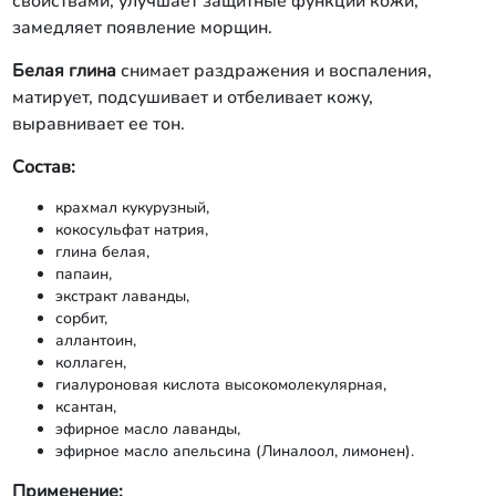
свойствами, улучшает защитные функции кожи,
замедляет появление морщин.
Белая глина
снимает раздражения и воспаления,
матирует, подсушивает и отбеливает кожу,
выравнивает ее тон.
Состав:
крахмал кукурузный,
кокосульфат натрия,
глина белая,
папаин,
экстракт лаванды,
сорбит,
аллантоин,
коллаген,
гиалуроновая кислота высокомолекулярная,
ксантан,
эфирное масло лаванды,
эфирное масло апельсина (Линалоол, лимонен).
Применение: