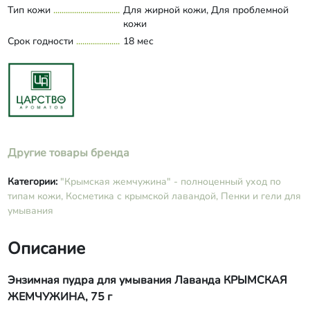
Тип кожи
Для жирной кожи, Для проблемной
масло апельсина (Линалоол,
кожи
лимонен).
Срок годности
18 мес
Другие товары бренда
Категории:
"Крымская жемчужина" - полноценный уход по
типам кожи,
Косметика с крымской лавандой,
Пенки и гели для
умывания
Описание
Энзимная пудра для умывания Лаванда КРЫМСКАЯ
ЖЕМЧУЖИНА,
75 г