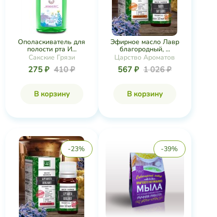
Ополаскиватель для
Эфирное масло Лавр
полости рта И...
благородный, ...
Сакские Грязи
Царство Ароматов
275 ₽
410 ₽
567 ₽
1 026 ₽
В корзину
В корзину
-23%
-39%