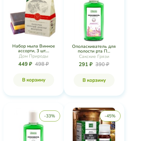
Набор мыла Винное
Ополаскиватель для
ассорти, 3 шт....
полости рта П...
Дом Природы
Сакские Грязи
449 ₽
498 ₽
291 ₽
390 ₽
В корзину
В корзину
-33%
-45%