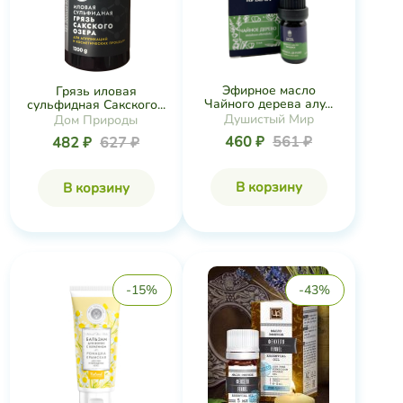
Эфирное масло
Грязь иловая
Чайного дерева алу...
сульфидная Сакского...
Душистый Мир
Дом Природы
460 ₽
561 ₽
482 ₽
627 ₽
В корзину
В корзину
-15%
-43%