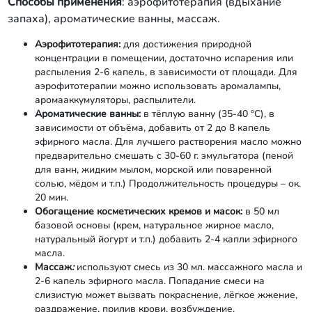
Способы применения
: аэрофитотерапия (вдыхание
запаха), ароматические ванны, массаж.
Аэрофитотерапия:
для достижения природной
концентрации в помещении, достаточно испарения или
распыления 2-6 капель, в зависимости от площади. Для
аэрофитотерапии можно использовать аромалампы,
аромааккумуляторы, распылители.
Ароматические ванны:
в тёплую ванну (35-40 ºC), в
зависимости от объёма, добавить от 2 до 8 капель
эфирного масла. Для лучшего растворения масло можно
предварительно смешать с 30-60 г. эмульгатора (пеной
для ванн, жидким мылом, морской или поваренной
солью, мёдом и т.п.) Продолжительность процедуры – ок.
20 мин.
Обогащение косметических кремов и масок:
в 50 мл
базовой основы (крем, натуральное жирное масло,
натуральный йогурт и т.п.) добавить 2-4 капли эфирного
масла.
Массаж
:
используют смесь из 30 мл. массажного масла и
2-6 капель эфирного масла. Попадание смеси на
слизистую может вызвать покраснение, лёгкое жжение,
раздражение, прилив крови, возбуждение.