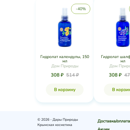
-40%
Гидролат календулы, 150
Гидролат шалф
мл
мл
Дом Природы
Дом Прир
308 ₽
514 ₽
308 ₽
47
В корзину
В корзи
© 2026 - Дары Природы
Доставка/оплата
Крымская косметика
Акции