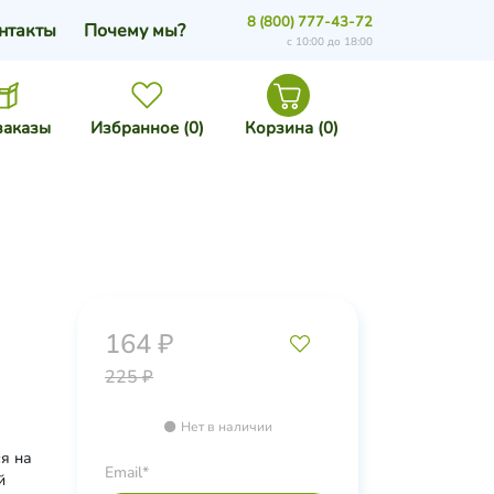
8 (800) 777-43-72
нтакты
Почему мы?
с 10:00 до 18:00
заказы
Избранное (
0
)
Корзина (
0
)
164 ₽
225 ₽
Нет в наличии
я на
Email*
й