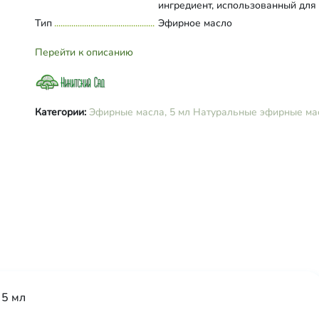
ингредиент, использованный для
создания – это свежие плоды
Тип
Развернуть состав
Эфирное масло
апельсина, апельсиновые косточ
цедра.
Перейти к описанию
Категории:
Эфирные масла, 5 мл
Натуральные эфирные ма
 5 мл