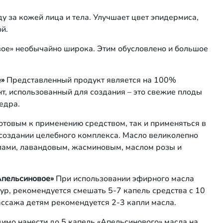
ду за кожей лица и тела. Улучшает цвет эпидермиса,
й.
ое» необычайно широка. Этим обусловлено и большое
е»
Представленный продукт является на 100%
т, использованный для создания – это свежие плоды
едра.
отовым к применению средством, так и применяться в
 создании целебного комплекса. Масло великолепно
лами, лавандовым, жасминовым, маслом розы и
Апельсиновое»
При использовании эфирного масла
р, рекомендуется смешать 5-7 капель средства с 10
ассажа детям рекомендуется 2-3 капли масла.
мо нанести до 5 капель «Апельсинового» масла на