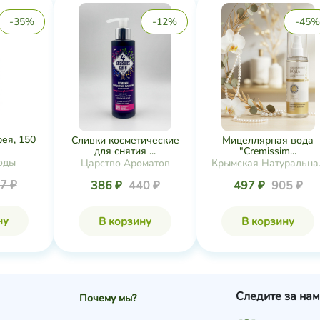
-35%
-12%
-45%
ея, 150
Сливки косметические
Мицеллярная вода
для снятия ...
"Cremissim...
оды
Царство Ароматов
Крымская Натуральна
Коллекция
7 ₽
386 ₽
440 ₽
497 ₽
905 ₽
ну
В корзину
В корзину
Следите за нам
Почему мы?