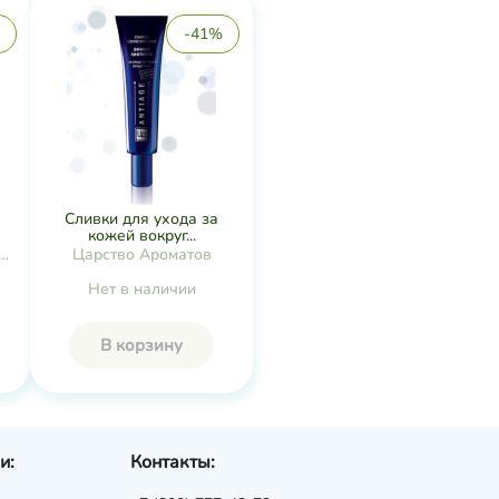
-41%
Сливки для ухода за
кожей вокруг...
я
Царство Ароматов
Нет в наличии
В корзину
и:
Контакты: