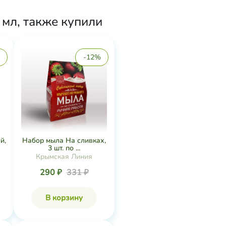
мл, также купили
-12%
й,
Набор мыла На сливках,
3 шт. по ...
Крымская Линия
290 ₽
331 ₽
В корзину