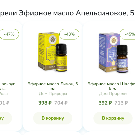
рели Эфирное масло Апельсиновое, 5 
-47%
-43%
-45%
 вокруг
Эфирное масло Лимон, 5
Эфирное масло Шалфе
...
мл
5 мл
Роза
Дом Природы
Дом Природы
01 ₽
398 ₽
704 ₽
392 ₽
713 ₽
ну
В корзину
В корзину