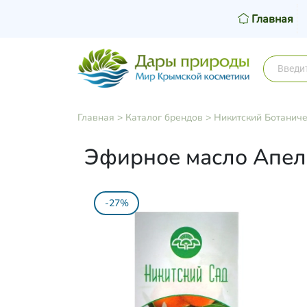
Главная
Главная
>
Каталог брендов
>
Никитский Ботаниче
Эфирное масло Апель
-27%