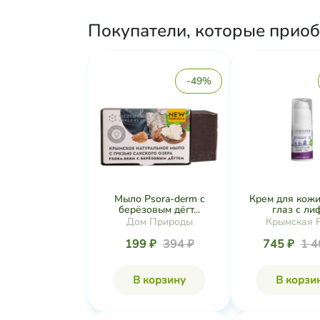
Покупатели, которые приоб
-49%
Мыло Psora-derm с
Крем для кожи
берёзовым дёгт...
глаз с лифт
Дом Природы
Крымская 
199 ₽
394 ₽
745 ₽
1 4
В корзину
В корзи