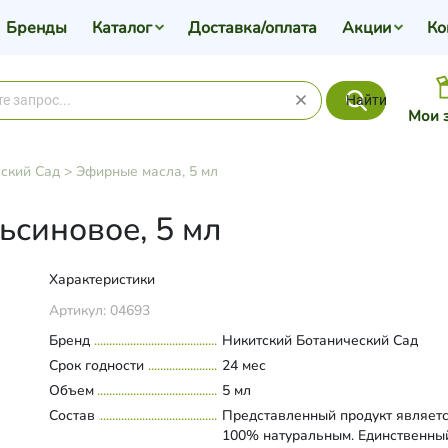
Бренды
Каталог
Доставка/оплата
Акции
Ко
Найти
Мои 
ский Сад
>
Эфирные масла, 5 мл
синовое, 5 мл
Характеристики
Артикул:
04693
Бренд
Никитский Ботанический Сад
Срок годности
24 мес
Объем
5 мл
Состав
Представленный продукт являетс
100% натуральным. Единственны