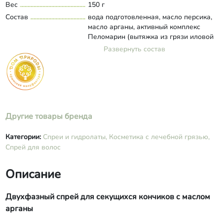
Вес
150 г
Состав
вода подготовленная, масло персика,
масло арганы, активный комплекс
Пеломарин (вытяжка из грязи иловой
сульфидной Сакского озера,
Развернуть состав
гидролизованные протеины пшеницы,
L-карнитин, витамин РР, витамин С
стабилизированный), каприлик/каприк
триглицерид, кератин
гидролизованный, сквалан, протеины
шелка, бензиловый спирт,
Другие товары бренда
дегидроуксусная кислота, бензойная
кислота, сорбиновая кислота, витамин
A, витамин E, эфирное масло жасмина,
Категории:
Спреи и гидролаты,
Косметика с лечебной грязью,
аромакомпозиция.
Спрей для волос
Описание
Двухфазный спрей для секущихся кончиков с маслом
арганы