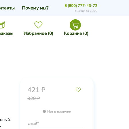
8 (800) 777-43-72
нтакты
Почему мы?
с 10:00 до 18:00
заказы
Избранное (
0
)
Корзина (
0
)
421 ₽
829 ₽
Нет в наличии
ьный,
Email*
,