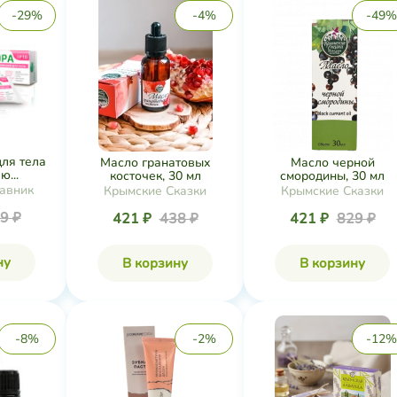
-29%
-4%
-49%
для тела
Масло гранатовых
Масло черной
...
косточек, 30 мл
смородины, 30 мл
авник
Крымские Сказки
Крымские Сказки
9 ₽
421 ₽
438 ₽
421 ₽
829 ₽
ну
В корзину
В корзину
-8%
-2%
-12%