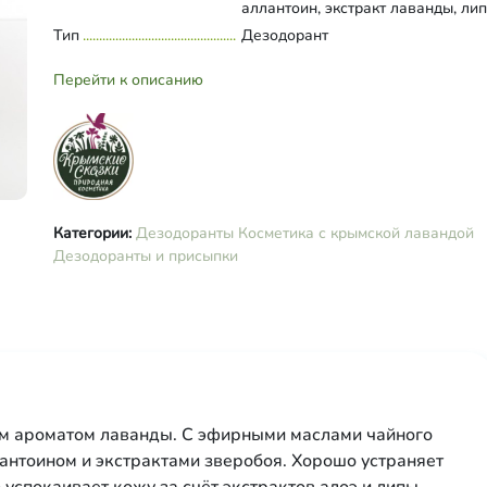
аллантоин, экстракт лаванды, лип
зверобоя, календулы, воск лаван
Тип
Развернуть состав
Дезодорант
эфирное масло чайного дерева,
грейпфрута
Перейти к описанию
Категории:
Дезодоранты
Косметика с крымской лавандой
Дезодоранты и присыпки
м ароматом лаванды. С эфирными маслами чайного
антоином и экстрактами зверобоя. Хорошо устраняет