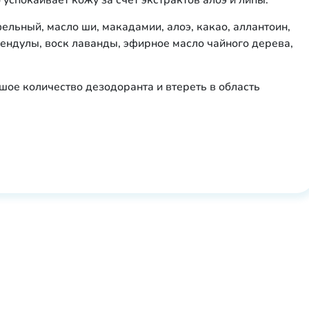
успокаивает кожу за счёт экстрактов алоэ и липы.
ельный, масло ши, макадамии, алоэ, какао, аллантоин,
лендулы, воск лаванды, эфирное масло чайного дерева,
шое количество дезодоранта и втереть в область