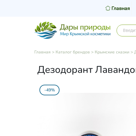
Главная
Главная
>
Каталог брендов
>
Крымские сказки
>
Дезодорант Лавандов
-49%