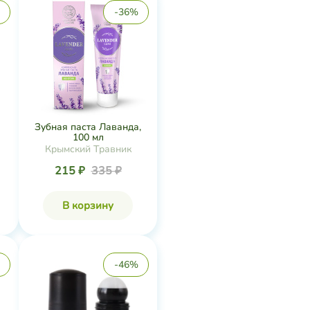
-36%
Зубная паста Лаванда,
100 мл
Крымский Травник
215 ₽
335 ₽
В корзину
-46%