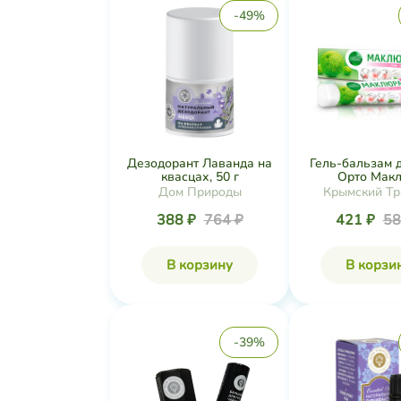
-49%
Дезодорант Лаванда на
Гель-бальзам 
квасцах, 50 г
Орто Маклю
Дом Природы
Крымский Тр
388 ₽
764 ₽
421 ₽
58
В корзину
В корзи
-39%