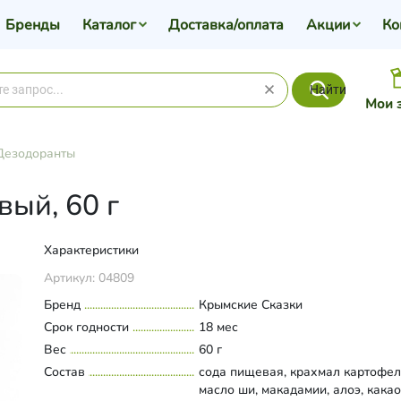
Бренды
Каталог
Доставка/оплата
Акции
Ко
Найти
Мои 
Дезодоранты
ый, 60 г
Характеристики
Артикул:
04809
Бренд
Крымские Сказки
Срок годности
18 мес
Вес
60 г
Состав
сода пищевая, крахмал картофел
масло ши, макадамии, алоэ, какао