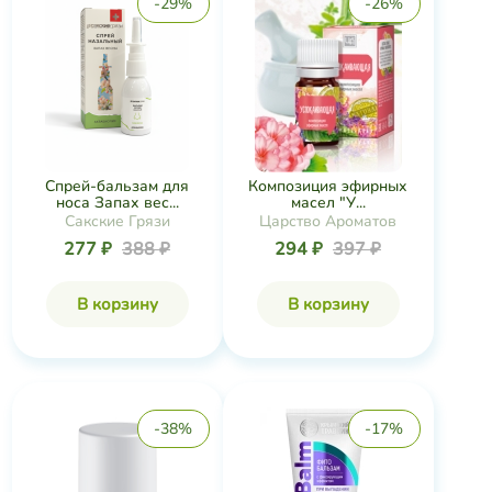
-29%
-26%
Спрей-бальзам для
Композиция эфирных
носа Запах вес...
масел "У...
Сакские Грязи
Царство Ароматов
277 ₽
388 ₽
294 ₽
397 ₽
В корзину
В корзину
-38%
-17%