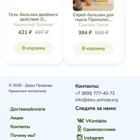
Гель-бальзам двойного
Спрей-бальзам для
действия О...
горла Прополис...
Крымский Травник
Сакские Грязи
421 ₽
497 ₽
384 ₽
660 ₽
В корзину
В корзину
© 2026 - Дары Природы
Контакты:
Крымская косметика
+7 (800) 777-43-72
info@dary-prirody.org
Следите за нами:
Доставка/оплата
Акции
VKontakte
Контакты
Одноклассники
Почему мы?
Instagram