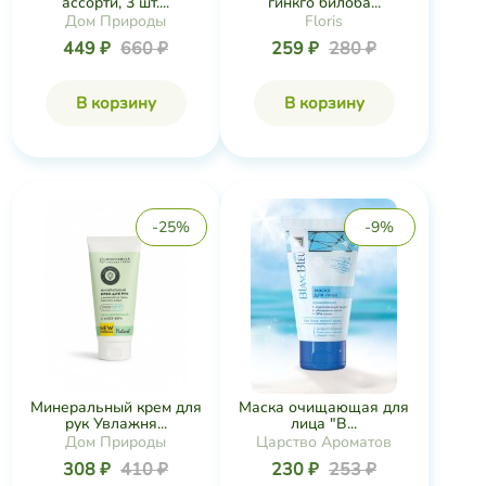
ассорти, 3 шт....
гинкго билоба...
Дом Природы
Floris
449 ₽
660 ₽
259 ₽
280 ₽
В корзину
В корзину
-25%
-9%
Минеральный крем для
Маска очищающая для
рук Увлажня...
лица "B...
Дом Природы
Царство Ароматов
308 ₽
410 ₽
230 ₽
253 ₽