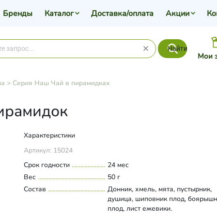
Бренды
Каталог
Доставка/оплата
Акции
Ко
Найти
Мои 
ма
>
Серия Наш Чай в пирамидках
пирамидок
Характеристики
Артикул:
15024
Срок годности
24 мес
Вес
50 г
Состав
Донник, хмель, мята, пустырник,
душица, шиповник плод, боярыш
плод, лист ежевики.