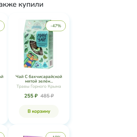
также купили
-47%
ай
Чай С бахчисарайской
мятой зелён...
Травы Горного Крыма
255 ₽
485 ₽
В корзину