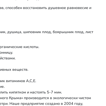
ав, способен восстановить душевное равновесие и
ник, душица, шиповник плод, боярышник плод, лист
рганические кислоты.
онницу.
йствами.
тивных веществ.
ник витаминов А,С,Е.
ие.
ить кипятком и настоять 5-7 мин.
ного Крыма» производится в экологически чистом
етри. Наше предприятие создано в 2004 году,