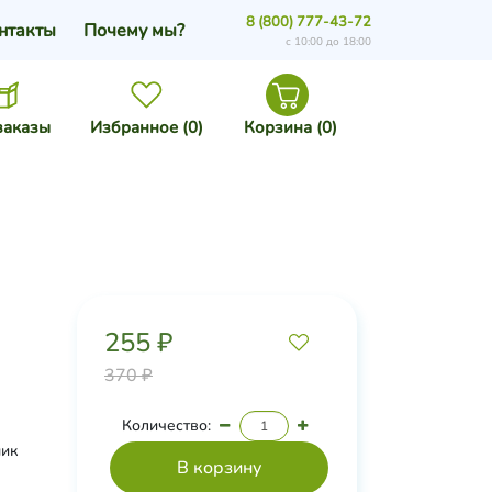
8 (800) 777-43-72
нтакты
Почему мы?
с 10:00 до 18:00
заказы
Избранное (
0
)
Корзина (
0
)
255 ₽
370 ₽
Количество:
ник