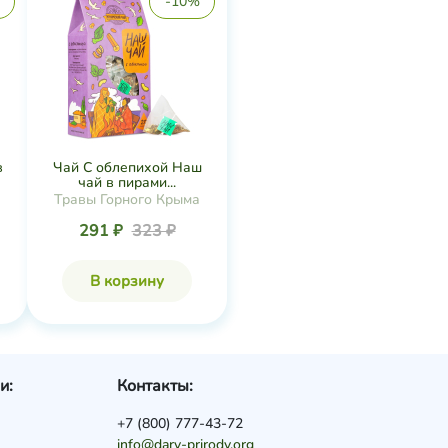
-10%
в
Чай С облепихой Наш
чай в пирами...
Травы Горного Крыма
291 ₽
323 ₽
В корзину
и:
Контакты:
+7 (800) 777-43-72
info@dary-prirody.org