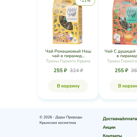
-21%
Чай Ромашковый Наш
Чай С душицей
чай в пирамид...
в пирамидк
Травы Горного Крыма
Травы Горног
255 ₽
324 ₽
255 ₽
36
В корзину
В корзи
© 2026 - Дары Природы
Доставка/оплата
Крымская косметика
Акции
Контакты