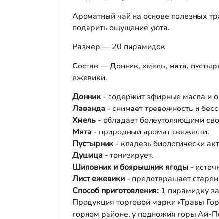
Ароматный чай на основе полезных тр
подарить ощущение уюта.
Размер — 20 пирамидок
Состав — Донник, хмель, мята, пустыр
ежевики.
Донник
- содержит эфирные масла и о
Лаванда
- снимает тревожность и бесс
Хмель
- обладает болеутоляющими сво
Мята
- природный аромат свежести.
Пустырник
- кладезь биологически ак
Душица
- тонизирует.
Шиповник и боярышник ягоды
- источ
Лист ежевики
- предотвращает старен
Способ приготовления:
1 пирамидку зал
Продукция торговой марки «Травы Гор
горном районе, у подножия горы Ай-П