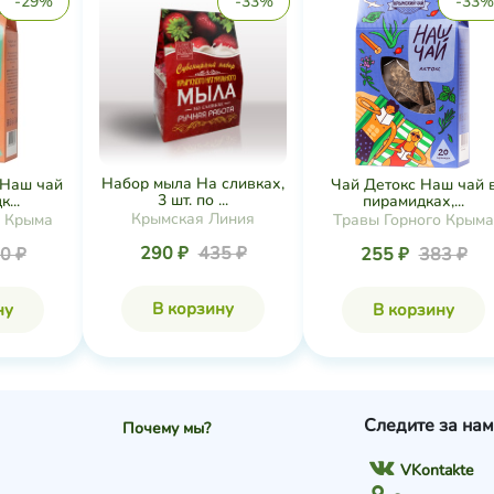
-29%
-33%
-33%
Набор мыла На сливках,
 Наш чай
Чай Детокс Наш чай 
3 шт. по ...
...
пирамидках,...
Крымская Линия
о Крыма
Травы Горного Крыма
290 ₽
435 ₽
0 ₽
255 ₽
383 ₽
В корзину
ну
В корзину
Следите за нам
Почему мы?
VKontakte