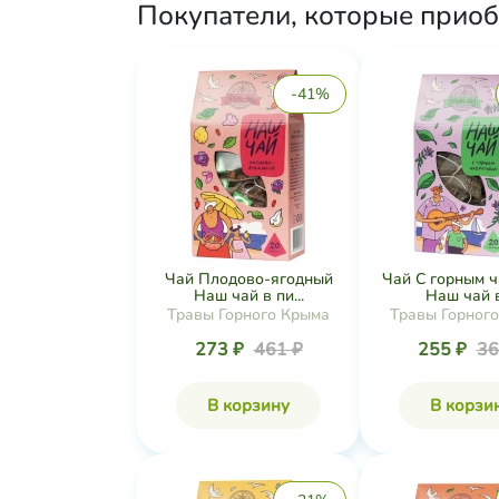
Покупатели, которые приоб
-41%
Чай Плодово-ягодный
Чай С горным 
Наш чай в пи...
Наш чай в 
Травы Горного Крыма
Травы Горног
273 ₽
461 ₽
255 ₽
36
В корзину
В корзи