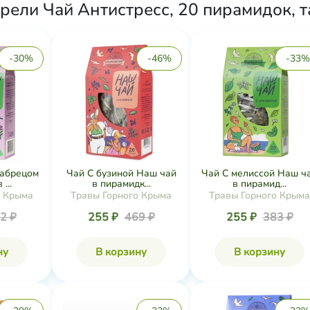
рели Чай Антистресс, 20 пирамидок, 
-30%
-46%
-33%
чабрецом
Чай С бузиной Наш чай
Чай С мелиссой Наш ч
...
в пирамидк...
в пирамид...
о Крыма
Травы Горного Крыма
Травы Горного Крыма
2 ₽
255 ₽
469 ₽
255 ₽
383 ₽
ну
В корзину
В корзину