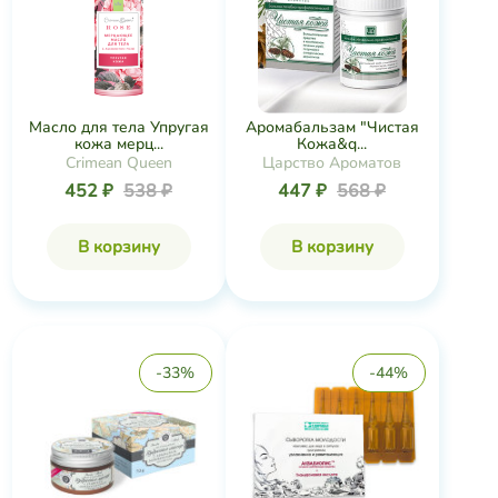
Масло для тела Упругая
Аромабальзам "Чистая
кожа мерц...
Кожа&q...
Crimean Queen
Царство Ароматов
452 ₽
538 ₽
447 ₽
568 ₽
В корзину
В корзину
-33%
-44%