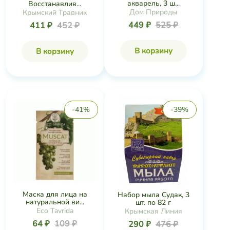
акварель, 3 ш...
Восстанавлив...
Дом Природы
Крымский Травник
449 ₽
525 ₽
411 ₽
452 ₽
В корзину
В корзину
-41%
-39%
Маска для лица на
Набор мыла Судак, 3
натуральной ви...
шт. по 82 г
Eco Tavrida
Крымская Линия
64 ₽
109 ₽
290 ₽
476 ₽