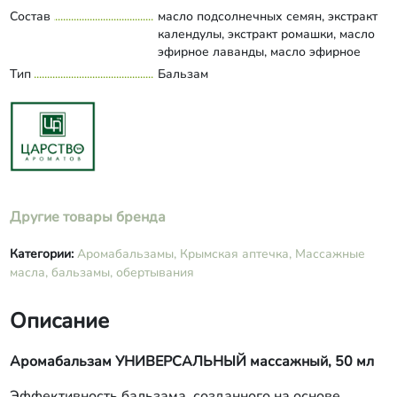
Состав
масло подсолнечных семян, экстракт
календулы, экстракт ромашки, масло
эфирное лаванды, масло эфирное
эвкалипта, масло эфирное туи.
Тип
Бальзам
Развернуть состав
Другие товары бренда
Категории:
Аромабальзамы,
Крымская аптечка,
Массажные
масла, бальзамы, обертывания
Описание
Аромабальзам УНИВЕРСАЛЬНЫЙ массажный, 50 мл
Эффективность бальзама, созданного на основе