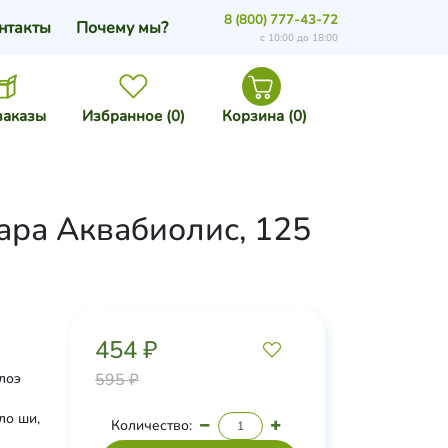
8 (800) 777-43-72
нтакты
Почему мы?
с 10:00 до 18:00
заказы
Избранное (
0
)
Корзина (
0
)
ара Аквабиолис, 125
454 ₽
лоэ
595 ₽
ло ши,
Количество: