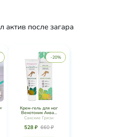
л актив после загара
-20%
м
Крем-гель для ног
Венотоник Аква...
Сакские Грязи
528 ₽
660 ₽