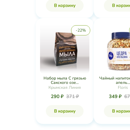
В корзину
В корзи
-22%
Набор мыла С грязью
Чайный напито
Сакского озе...
апель...
Крымская Линия
Floris
290 ₽
371 ₽
349 ₽
67
В корзину
В корзи