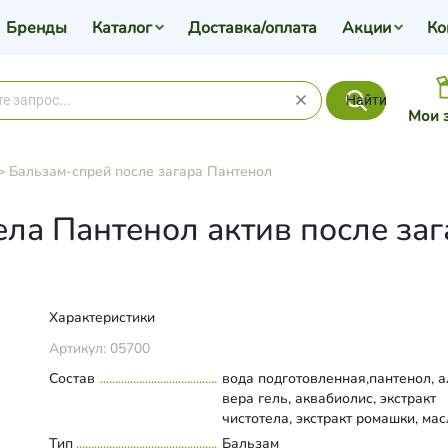
Бренды
Каталог
Доставка/оплата
Акции
Ко
Найти
Мои 
>
Бальзам-спрей после загара Пантенол
ела Пантенол актив после заг
Характеристики
Артикул:
05700
Состав
вода подготовленная,пантенол, а
вера гель, аквабиолис, экстракт
чистотела, экстракт ромашки, мас
витамин Е, этилгексилглицерин.
Тип
Развернуть состав
Бальзам