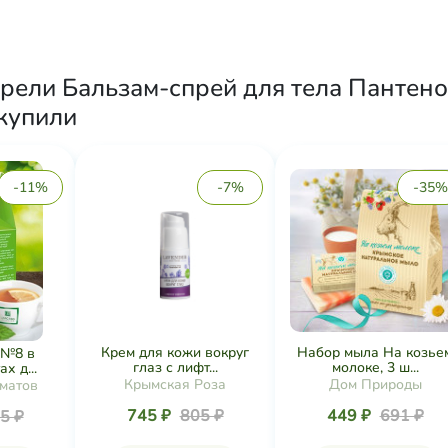
рели Бальзам-спрей для тела Пантено
 купили
-11%
-7%
-35%
Крем для кожи вокруг
Набор мыла На козье
 №8 в
глаз с лифт...
молоке, 3 ш...
х д...
Крымская Роза
Дом Природы
матов
745 ₽
805 ₽
449 ₽
691 ₽
5 ₽