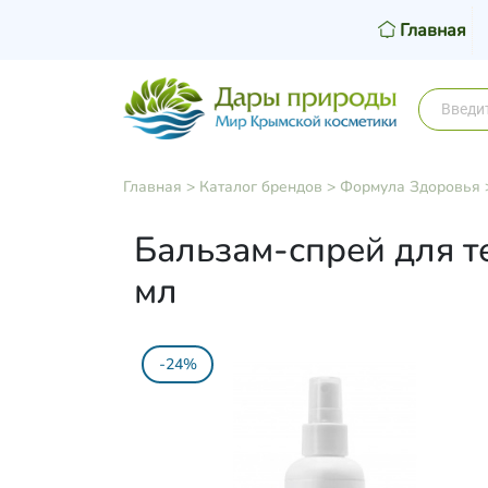
Главная
Главная
>
Каталог брендов
>
Формула Здоровья
Бальзам-спрей для т
мл
-24%