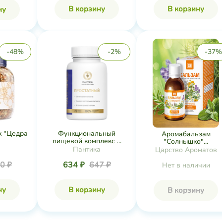
В корзину
В корзину
ну
-48%
-2%
-37%
к "Цедра
Функциональный
Аромабальзам
пищевой комплекс ...
"Солнышко"...
Пантика
Царство Ароматов
0 ₽
634 ₽
647 ₽
Нет в наличии
ну
В корзину
В корзину