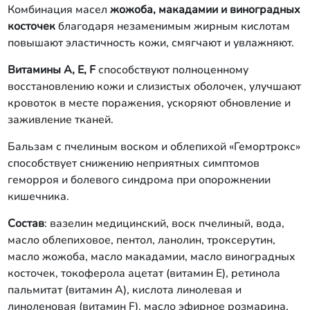
Комбинация масел
жожоба, макадамии и виноградных
косточек
благодаря незаменимым жирным кислотам
повышают эластичность кожи, смягчают и увлажняют.
Витамины А, Е, F
способствуют полноценному
восстановлению кожи и слизистых оболочек, улучшают
кровоток в месте поражения, ускоряют обновление и
заживление тканей.
Бальзам с пчелиным воском и облепихой «Гемортрокс»
способствует снижению неприятных симптомов
геморроя и болевого синдрома при опорожнении
кишечника.
Состав
: вазелин медицинский, воск пчелиный, вода,
масло облепиховое, пентол, ланолин, троксерутин,
масло жожоба, масло макадамии, масло виноградных
косточек, токоферола ацетат (витамин Е), ретинола
пальмитат (витамин А), кислота линолевая и
линоленовая (витамин F), масло эфирное розмарина,