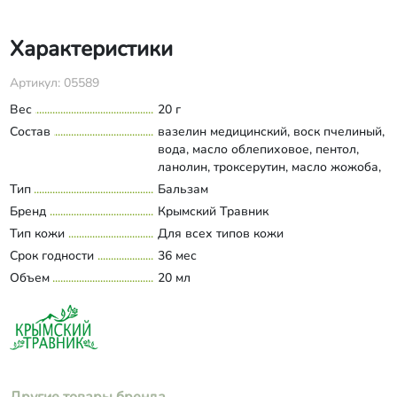
Характеристики
Артикул: 05589
Вес
20 г
Состав
вазелин медицинский, воск пчелиный,
вода, масло облепиховое, пентол,
ланолин, троксерутин, масло жожоба,
масло макадамии, масло виноградных
Тип
Бальзам
Развернуть состав
косточек, токоферола ацетат (витамин
Бренд
Крымский Травник
Е), ретинола пальмитат (витамин А),
Тип кожи
Для всех типов кожи
кислота линолевая и линоленовая
Срок годности
(витамин F), масло эфирное
36 мес
розмарина, масло эфирное мелиссы
Объем
20 мл