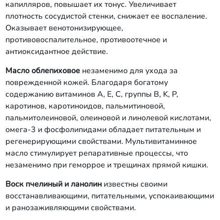
капилляров, повышает их тонус. Увеличивает
плотность сосудистой стенки, снижает ее воспаление.
Оказывает венотонизирующее,
противовоспалительное, противоотечное и
антиоксидантное действие.
Масло облепиховое
незаменимо для ухода за
поврежденной кожей. Благодаря богатому
содержанию витаминов A, E, C, группы B, K, P,
каротинов, каротиноидов, пальмитиновой,
пальмитолеиновой, олеиновой и линолевой кислотами,
омега-3 и фосфолипидами обладает питательным и
регенерирующими свойствами. Мультивитаминное
масло стимулирует репаративные процессы, что
незаменимо при геморрое и трещинах прямой кишки.
Воск пчелиный и ланолин
известны своими
восстанавливающими, питательными, успокаивающими
и ранозаживляющими свойствами.