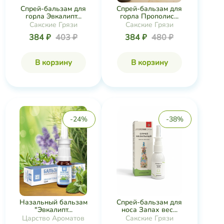
Спрей-бальзам для
Спрей-бальзам для
горла Эвкалипт...
горла Прополис...
Сакские Грязи
Сакские Грязи
384 ₽
403 ₽
384 ₽
480 ₽
В корзину
В корзину
-24%
-38%
Назальный бальзам
Спрей-бальзам для
"Эвкалипт...
носа Запах вес...
Царство Ароматов
Сакские Грязи