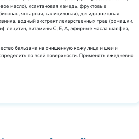
вое масло), ксантановая камедь, фруктовые
биновая, янтарная, салициловая), дегидрацетовая
овника, водный экстракт лекарственных трав (ромашки,
и), лецитин, витамины С, Е, А, эфирные масла шалфея,
чество бальзама на очищенную кожу лица и шеи и
пределить по всей поверхности. Применять ежедневно