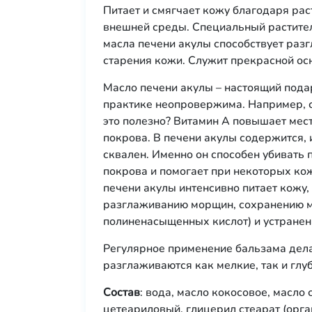
Питает и смягчает кожу благодаря ра
внешней среды. Специальный растител
масла печени акулы способствует ра
старения кожи. Служит прекрасной ос
Масло печени акулы – настоящий пода
практике неопровержима. Например, 
это полезно? Витамин А повышает мес
покрова. В печени акулы содержится,
сквален. Именно он способен убивать
покрова и помогает при некоторых ко
печени акулы интенсивно питает кожу,
разглаживанию морщин, сохранению мо
полиненасыщенных кислот) и устранени
Регулярное применение бальзама делае
разглаживаются как мелкие, так и глу
Состав
: вода, масло кокосовое, масло 
цетеариловый, глицерил стеарат (орган