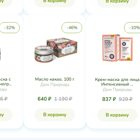
ну
В корзину
В корзину
-32%
-46%
-10%
ска с
Масло какао, 100 г
Крем-маска для лица
огр...
Интенсивный ...
Дом Природы
оды
Дом Природы
6 ₽
640 ₽
1 190 ₽
837 ₽
929 ₽
ну
В корзину
В корзину