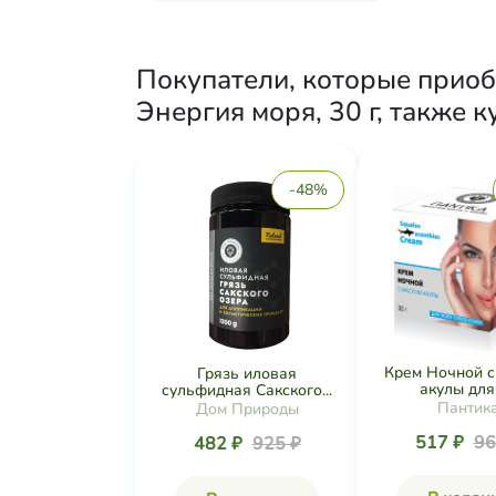
Покупатели, которые приоб
Энергия моря, 30 г, также 
-48%
Крем Ночной с
Грязь иловая
акулы для 
сульфидная Сакского...
Пантик
Дом Природы
517 ₽
96
482 ₽
925 ₽