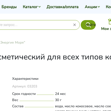
Бренды
Каталог
Доставка/оплата
Акции
Ко
Найти
Мои 
"Энергия Моря"
сметический для всех типов 
Характеристики
Артикул:
03203
Срок годности
24 мес
Вес
30 г
Состав
вода, масло кокосовое, масло сое