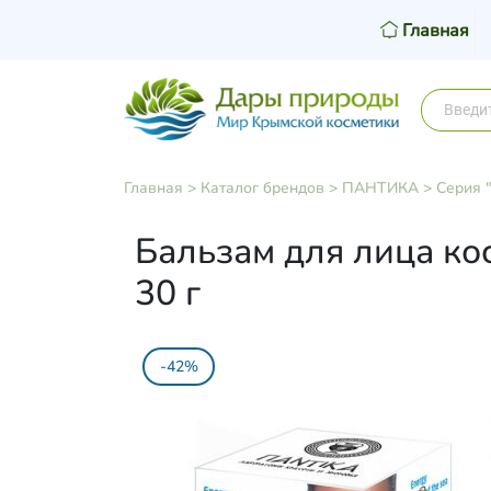
Главная
Главная
>
Каталог брендов
>
ПАНТИКА
>
Серия 
Бальзам для лица ко
30 г
-42%