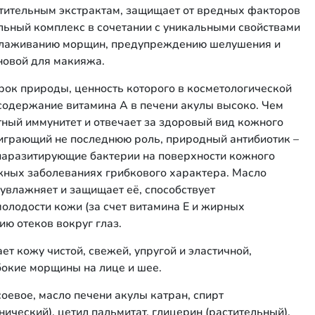
стительным экстрактам, защищает от вредных факторов
ьный комплекс в сочетании с уникальными свойствами
зглаживанию морщин, предупреждению шелушения и
новой для макияжа.
рок природы, ценность которого в косметологической
содержание витамина А в печени акулы высоко. Чем
тный иммунитет и отвечает за здоровый вид кожного
 играющий не последнюю роль, природный антибиотик –
 паразитирующие бактерии на поверхности кожного
жных заболеваниях грибкового характера. Масло
 увлажняет и защищает её, способствует
лодости кожи (за счет витамина Е и жирных
ю отеков вокруг глаз.
т кожу чистой, свежей, упругой и эластичной,
бокие морщины на лице и шее.
соевое, масло печени акулы катран, спирт
ический), цетил пальмитат, глицерин (растительный),