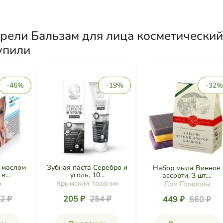
рели Бальзам для лица косметический
купили
-46%
-19%
-32%
 маслом
Зубная паста Серебро и
Набор мыла Винное
в...
уголь, 10...
ассорти, 3 шт....
а
Крымский Травник
Дом Природы
2 ₽
205 ₽
254 ₽
449 ₽
660 ₽