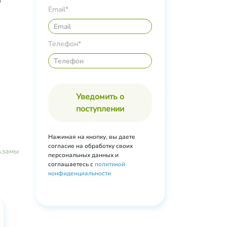
т
Email*
0
е
Телефон*
ктовые
я,
ая),
овый
Уведомить о
машки,
поступлении
 А,
, мяты
Нажимая на кнопку, вы даете
согласие на обработку своих
ьзамы
персональных данных и
соглашаетесь с
политикой
конфиденциальности