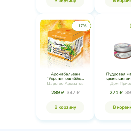
В корзи
В корзину
-17%
Аромабальзам
Пудровая ма
"Укрепляющий&q...
крымским вин
Царство Ароматов
Дом Прир
289 ₽
347 ₽
271 ₽
39
В корзину
В корзи