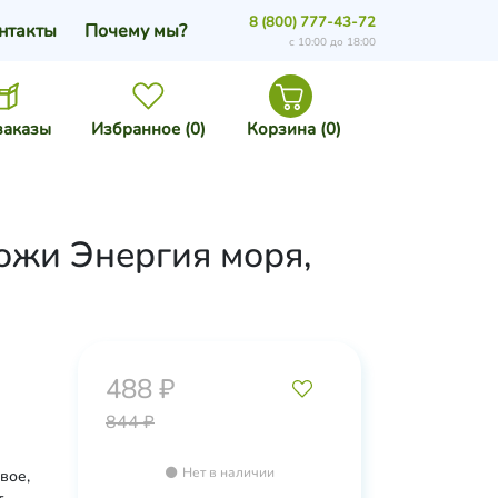
8 (800) 777-43-72
нтакты
Почему мы?
с 10:00 до 18:00
заказы
Избранное (
0
)
Корзина (
0
)
кожи Энергия моря,
488 ₽
844 ₽
Нет в наличии
вое,