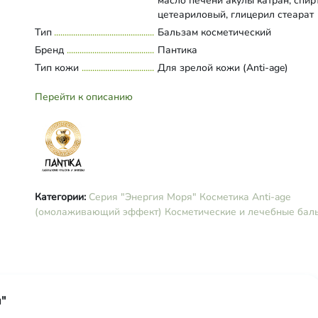
масло печени акулы катран, спир
цетеариловый, глицерил стеарат
(органический), цетил пальмитат,
Тип
Развернуть состав
Бальзам косметический
глицерин (растительный), ПЭГ-4
Бренд
Пантика
(гидрогенизированное касторово
Тип кожи
Для зрелой кожи (Anti-age)
масло), ксантановая камедь, фру
органические кислоты (бензойна
Перейти к описанию
сорбиновая, янтарная, салицилов
дегидрацетовая кислота, бензил
спирт, масло шиповника, водный
экстракт лекарственных трав (ро
ноготков, малины, почек сосны,
солодки), лецитин, витамины С, Е,
эфирные масла шалфея, лаванды
Категории:
Серия "Энергия Моря"
Косметика Anti-age
перечной, полыни.
(омолаживающий эффект)
Косметические и лечебные бал
"