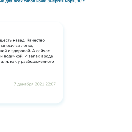
ий для всех типов кожи Энергия моря, 30 г
шесть назад. Качество
 наносился легко,
ной и здоровой. А сейчас
ли водичкой. И запах вроде
талл, как у разбодяженного
7 декабря 2021 22:07