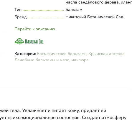
масла сандалового дерева, иланг
иланга, пачули и шалфея мускатн
Тип
Развернуть состав
Бальзам
Бренд
Никитский Ботанический Сад
Перейти к описанию
Категории:
Косметические бальзамы
Крымская аптечка
Лечебные бальзамы и мази, маклюра
жей тела. Увлажняет и питает кожу, придает ей
рует психоэмоциональное состояние. Создает атмосферу