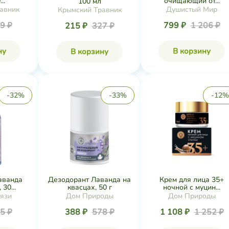
..
очищающий от...
100 мл
авник
Душистый Мир
Крымский Травник
9 ₽
799 ₽
1 206 ₽
215 ₽
327 ₽
ну
В корзину
В корзину
-32%
-33%
-12%
аванда
Дезодорант Лаванда на
Крем для лица 35+
30...
квасцах, 50 г
ночной с муцин...
рязи
Дом Природы
Дом Природы
5 ₽
388 ₽
578 ₽
1 108 ₽
1 252 ₽