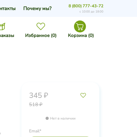
8 (800) 777-43-72
нтакты
Почему мы?
с 10:00 до 18:00
заказы
Избранное (
0
)
Корзина (
0
)
345 ₽
518 ₽
Нет в наличии
Email*
е