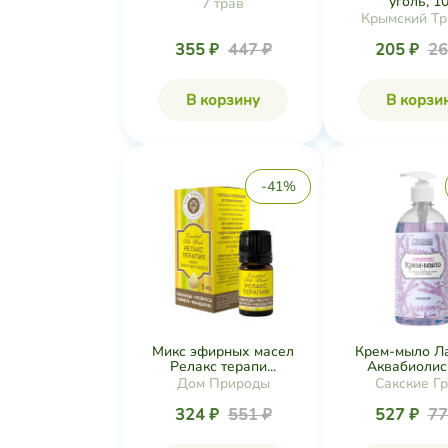
уголь, 10.
7 трав
Крымский Тр
355 ₽
447 ₽
205 ₽
26
В корзину
В корзи
-41%
Микс эфирных масел
Крем-мыло Л
Релакс терапи...
Аквабиолис, 
Дом Природы
Сакские Г
324 ₽
551 ₽
527 ₽
77