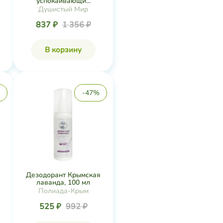
успокаивающи...
Душистый Мир
837 ₽
1 356 ₽
В корзину
-47%
Дезодорант Крымская
лаванда, 100 мл
Полиада-Крым
525 ₽
992 ₽