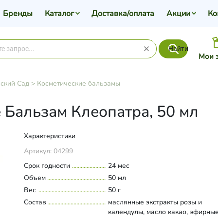
Бренды
Каталог
Доставка/оплата
Акции
Ко
Найти
Мои 
ский Сад
>
Косметические бальзамы
 Бальзам Клеопатра, 50 мл
Характеристики
Артикул:
04299
Срок годности
24 мес
Объем
50 мл
Вес
50 г
Состав
маслянные экстракты розы и
календулы, масло какао, эфирны