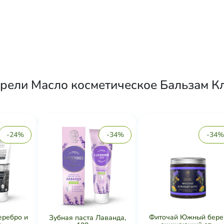
рели Масло косметическое Бальзам Кл
-24%
-34%
-34%
еребро и
Фиточай Южный бере
Зубная паста Лаванда,