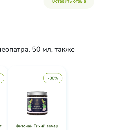
Оставить отзыв
еопатра, 50 мл, также
-38%
г
Фиточай Тихий вечер