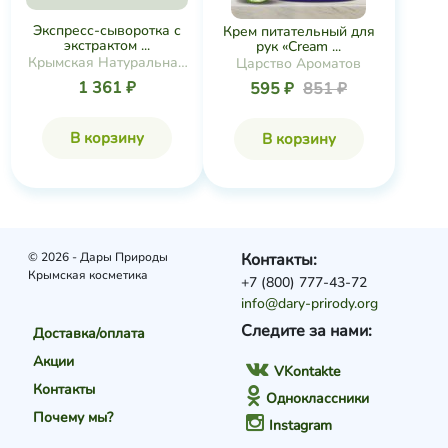
Экспресс-сыворотка с
Крем питательный для
экстрактом ...
рук «Cream ...
Крымская Натуральная
Царство Ароматов
Коллекция
1 361 ₽
595 ₽
851 ₽
В корзину
В корзину
© 2026 - Дары Природы
Контакты:
Крымская косметика
+7 (800) 777-43-72
info@dary-prirody.org
Следите за нами:
Доставка/оплата
Акции
VKontakte
Контакты
Одноклассники
Почему мы?
Instagram