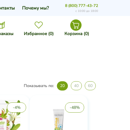
8 (800) 777-43-72
нтакты
Почему мы?
с 10:00 до 18:00
заказы
Избранное (
0
)
Корзина (
0
)
Показывать по:
20
40
60
-4%
-48%