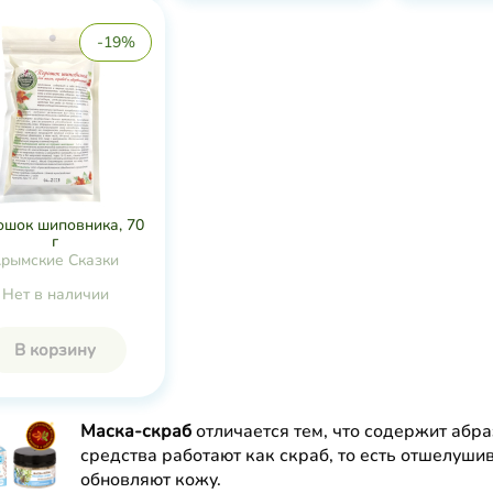
-19%
ошок шиповника, 70
г
рымские Сказки
Нет в наличии
В корзину
Маска-скраб
отличается тем, что содержит абр
средства работают как скраб, то есть отшелуши
обновляют кожу.