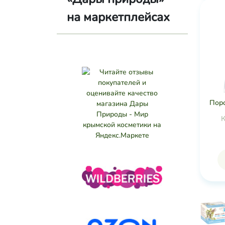
на маркетплейсах
Пор
К