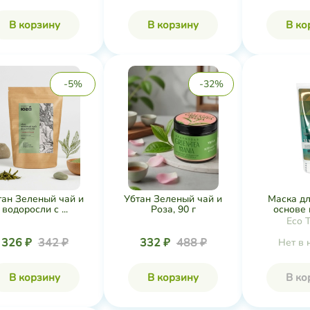
В корзину
В корзину
В ко
-5%
-32%
тан Зеленый чай и
Убтан Зеленый чай и
Маска дл
водоросли с ...
Роза, 90 г
основе г
Eco T
326 ₽
342 ₽
332 ₽
488 ₽
Нет в 
В корзину
В корзину
В ко