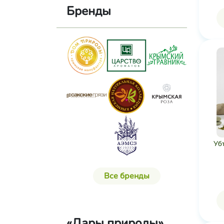
Бренды
Уб
Все бренды
«Дары природы»