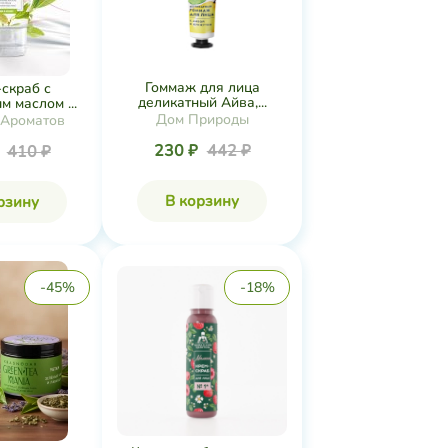
Гоммаж для лица
скраб с
деликатный Айва,...
 маслом ...
Дом Природы
 Ароматов
230 ₽
442 ₽
₽
410 ₽
В корзину
рзину
-45%
-18%