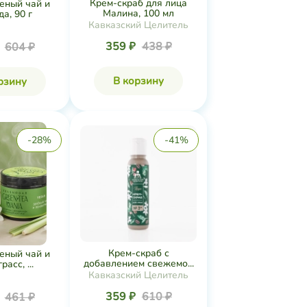
Крем-скраб для лица
еный чай и
Малина, 100 мл
а, 90 г
Кавказский Целитель
359 ₽
438 ₽
₽
604 ₽
В корзину
рзину
-28%
-41%
Крем-скраб с
еный чай и
добавлением свежемо...
асс, ...
Кавказский Целитель
359 ₽
610 ₽
₽
461 ₽