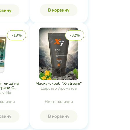
В корзину
рзину
-19%
-32%
я лица на
Маска-скраб "X-stream"
рязи С...
Царство Ароматов
avrida
наличии
Нет в наличии
рзину
В корзину