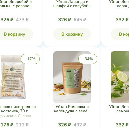
бтан Зверобой и
Убтан Лаванда и
Убтан Зел
олынь с розово...
шалфей с голубой...
лаванд
326 ₽
473 ₽
326 ₽
645 ₽
332 
В корзину
В корзину
В ко
-17%
-34%
ошок виноградных
Убтан Ромашка и
Убтан Зел
косточек, 70 г
календула с зелё...
лемонгр
рымские Сказки
176 ₽
211 ₽
326 ₽
492 ₽
332 