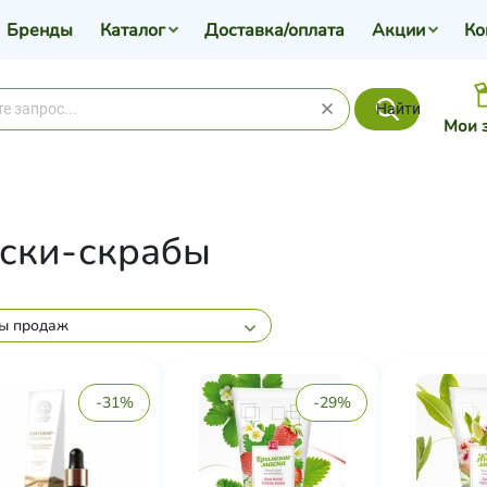
Бренды
Каталог
Доставка/оплата
Акции
Ко
Найти
Мои 
ски-скрабы
ы продаж
-31%
-29%