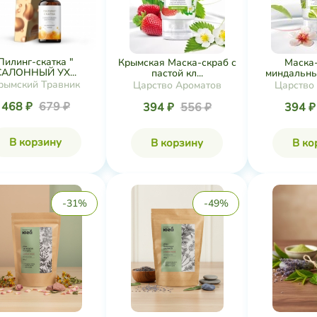
Пилинг-скатка "
Крымская Маска-скраб с
Маска-
САЛОННЫЙ УХ...
пастой кл...
миндальным
рымский Травник
Царство Ароматов
Царство
468 ₽
679 ₽
394 ₽
556 ₽
394 
В корзину
В корзину
В ко
-31%
-49%