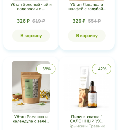
Убтан Зеленый чай и
Убтан Лаванда и
водоросли с ...
шалфей с голубой...
326 ₽
619 ₽
326 ₽
554 ₽
В корзину
В корзину
-38%
-42%
Пилинг-скатка "
Убтан Ромашка и
САЛОННЫЙ УХ...
календула с зелё...
Крымский Травник