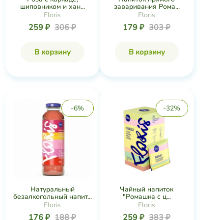
шиповником и хан...
заваривания Рома...
Floris
Floris
259 ₽
306 ₽
179 ₽
303 ₽
В корзину
В корзину
-6%
-32%
Натуральный
Чайный напиток
безалкогольный напит...
"Ромашка с ц...
Floris
Floris
176 ₽
188 ₽
259 ₽
383 ₽