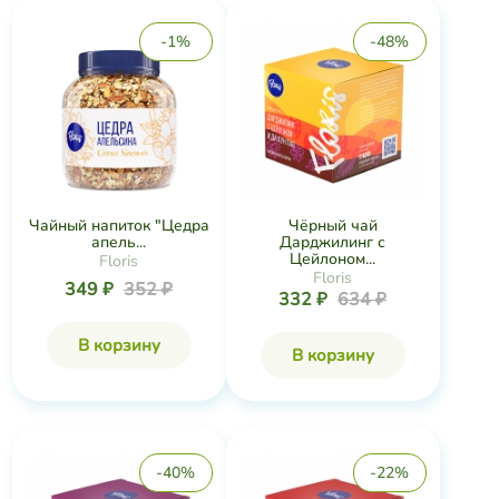
-1%
-48%
Чайный напиток "Цедра
Чёрный чай
апель...
Дарджилинг с
Цейлоном...
Floris
Floris
349 ₽
352 ₽
332 ₽
634 ₽
В корзину
В корзину
-40%
-22%