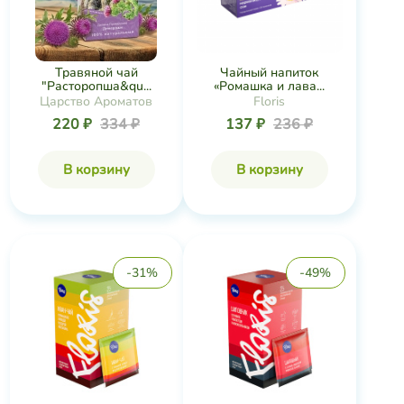
Чайный напиток
Травяной чай
«Ромашка и лава...
"Расторопша&qu...
Floris
Царство Ароматов
137 ₽
236 ₽
220 ₽
334 ₽
В корзину
В корзину
-31%
-49%