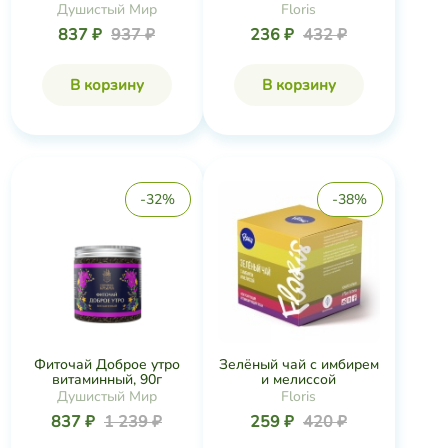
Душистый Мир
Floris
837 ₽
937 ₽
236 ₽
432 ₽
В корзину
В корзину
-32%
-38%
Фиточай Доброе утро
Зелёный чай с имбирем
витаминный, 90г
и мелиссой
Душистый Мир
Floris
837 ₽
1 239 ₽
259 ₽
420 ₽