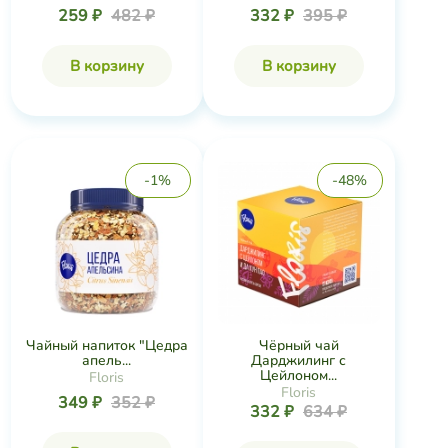
259 ₽
482 ₽
332 ₽
395 ₽
В корзину
В корзину
-1%
-48%
Чайный напиток "Цедра
Чёрный чай
апель...
Дарджилинг с
Цейлоном...
Floris
Floris
349 ₽
352 ₽
332 ₽
634 ₽