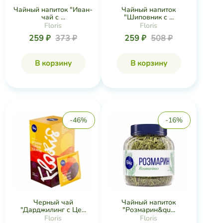
Чайный напиток "Иван-
Чайный напиток
чай с ...
"Шиповник с ...
Floris
Floris
259 ₽
373 ₽
259 ₽
508 ₽
В корзину
В корзину
-46%
-16%
Черный чай
Чайный напиток
"Дарджилинг с Це...
"Розмарин&qu...
Floris
Floris