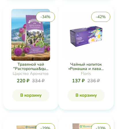
-34%
-42%
Чайный напиток
Травяной чай
«Ромашка и лава...
"Расторопша&qu...
Floris
Царство Ароматов
137 ₽
236 ₽
220 ₽
334 ₽
В корзину
В корзину
-29%
-33%