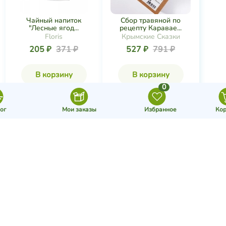
Чайный напиток
Сбор травяной по
"Лесные ягод...
рецепту Каравае...
Floris
Крымские Сказки
205 ₽
371 ₽
527 ₽
791 ₽
В корзину
В корзину
0
ог
Мои заказы
Избранное
Кор
-38%
-26%
Фитосбор Утро в Крыму,
Фитосбор Релакс, 25 г
25 г
Крымский Десерт