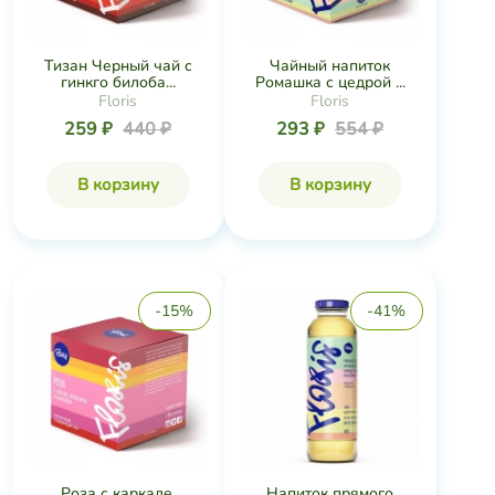
Тизан Черный чай с
Чайный напиток
гинкго билоба...
Ромашка с цедрой ...
Floris
Floris
259 ₽
440 ₽
293 ₽
554 ₽
В корзину
В корзину
-15%
-41%
Роза с каркаде,
Напиток прямого