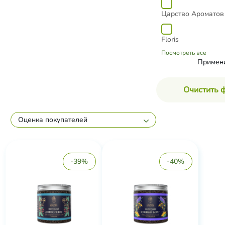
Царство Ароматов
Floris
Посмотреть все
Примен
Очистить 
Оценка покупателей
-39%
-40%