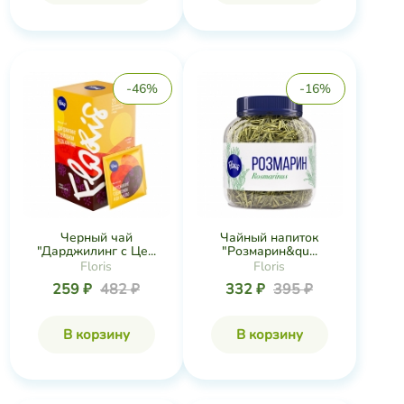
-46%
-16%
Черный чай
Чайный напиток
"Дарджилинг с Це...
"Розмарин&qu...
Floris
Floris
259 ₽
482 ₽
332 ₽
395 ₽
В корзину
В корзину